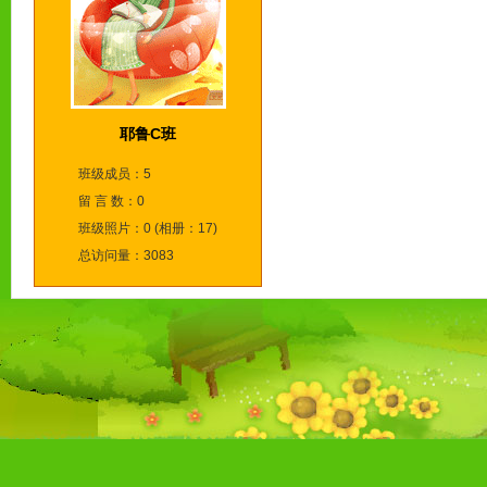
耶鲁C班
班级成员：5
留 言 数：0
班级照片：0 (相册：17)
总访问量：3083