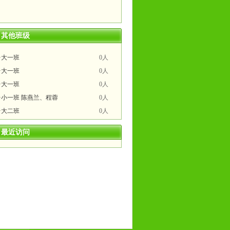
其他班级
·大一班
0人
·大一班
0人
·大一班
0人
·小一班 陈燕兰、程蓉
0人
·大二班
0人
·大二班
0人
最近访问
·大一班
0人
·大二班
0人
·中二班 葛晓艳、林艳
0人
·2016届大一 葛老师
0人
·2013届大二
0人
·2014届大三
0人
·小三班 朱岩英、周菲
0人