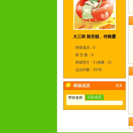
大三班 陈安丽、何晓霞
班级成员：0
留 言 数：0
班级照片：0 (相册：0)
总访问量：5578
班级成员
更多
活跃成员
带班老师