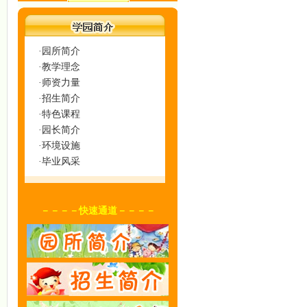
·园所简介
·教学理念
·师资力量
·招生简介
·特色课程
·园长简介
·环境设施
·毕业风采
－－－－快速通道－－－－