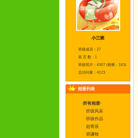
小三班
班级成员：27
留 言 数：1
班级照片：4307 (相册：163)
总访问量：4123
相册列表
·所有相册·
班级风采
班级作品
赵宥辰
胡谦牧