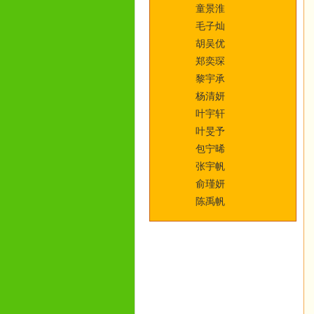
童景淮
毛子灿
胡吴优
郑奕琛
黎宇承
杨清妍
叶宇轩
叶旻予
包宁晞
张宇帆
俞瑾妍
陈禹帆
李聿晚
张溢洛
方靖瑜
毛舒语
徐珵
黄渟茜