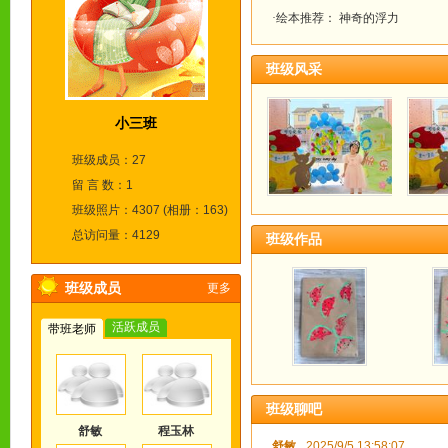
·绘本推荐： 神奇的浮力
班级风采
小三班
班级成员：27
留 言 数：1
班级照片：4307 (相册：163)
总访问量：4129
班级作品
班级成员
更多
活跃成员
带班老师
班级聊吧
舒敏
程玉林
舒敏
2025/9/5 13:58:07