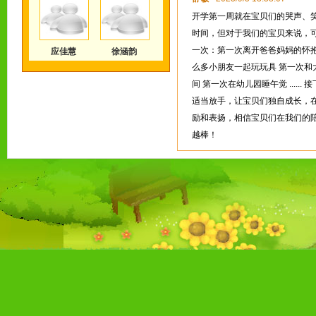
开学第一周就在宝贝们的哭声、
时间，但对于我们的宝贝来说，
一次：第一次离开爸爸妈妈的怀抱
应佳慧
徐涵韵
么多小朋友一起玩玩具 第一次和
间 第一次在幼儿园睡午觉 ....
适当放手，让宝贝们独自成长，
励和表扬，相信宝贝们在我们的
越棒！