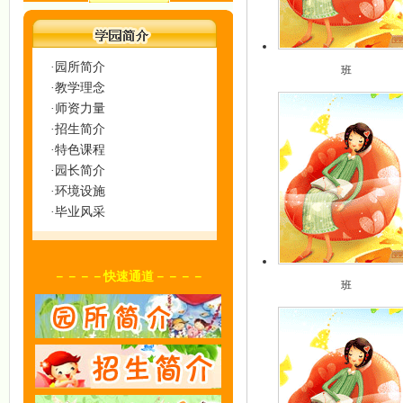
·园所简介
班
·教学理念
·师资力量
·招生简介
·特色课程
·园长简介
·环境设施
·毕业风采
－－－－快速通道－－－－
班