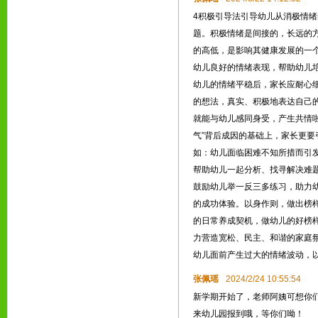
4积极引导法引导幼儿从消极情
题。积极情绪是间接的，长远的
的高低，是影响其健康发展的一
幼儿良好的情绪表现，帮助幼儿
幼儿的情绪平稳后，家长应耐心
的想法，真实、积极地表达自己
就能与幼儿感同身受，产生共情啦
气”背后成因的基础上，家长更
如：幼儿面临困难不知所措而引发
帮助幼儿一起分析、找寻解决难
鼓励幼儿举一反三多练习，助力
的成功体验。以身作则，做出榜样
的日常养成契机，做幼儿的好榜
力营造宽松、民主、和谐的家庭
幼儿面前产生过大的情绪波动，
张佩瑶
2024/2/24 10:55:54
新学期开始了，老师阿姨可想你们啦
来幼儿园报到哦，等你们呦！