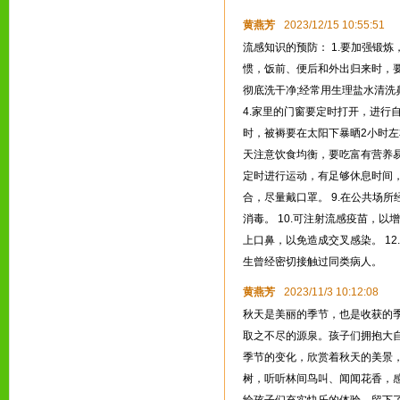
黄燕芳
2023/12/15 10:55:51
流感知识的预防： 1.要加强锻炼
惯，饭前、便后和外出归来时，
彻底洗干净;经常用生理盐水清洗
4.家里的门窗要定时打开，进行自
时，被褥要在太阳下暴晒2小时左
天注意饮食均衡，要吃富有营养
定时进行运动，有足够休息时间，减
合，尽量戴口罩。 9.在公共场
消毒。 10.可注射流感疫苗，以
上口鼻，以免造成交叉感染。 1
生曾经密切接触过同类病人。
黄燕芳
2023/11/3 10:12:08
秋天是美丽的季节，也是收获的
取之不尽的源泉。孩子们拥抱大
季节的变化，欣赏着秋天的美景
树，听听林间鸟叫、闻闻花香，