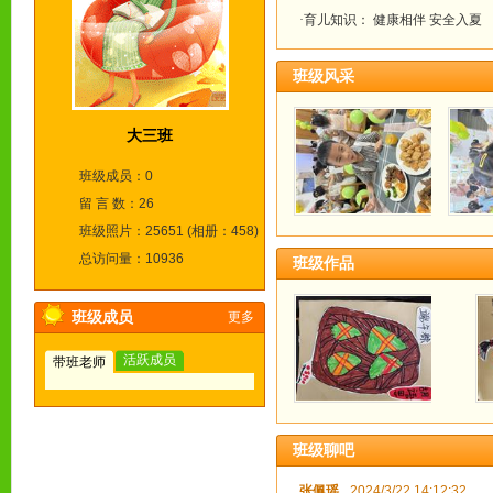
·育儿知识： 健康相伴 安全入夏
班级风采
大三班
班级成员：0
留 言 数：26
班级照片：25651 (相册：458)
总访问量：10936
班级作品
班级成员
更多
活跃成员
带班老师
班级聊吧
张佩瑶
2024/3/22 14:12:32