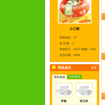
小三班
班级成员：27
留 言 数：1
班级照片：4307 (相册：163)
总访问量：4089
班级成员
更多
活跃成员
带班老师
舒敏
程玉林