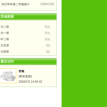
[2026/5/29]
· 2025学年第二学期第十
其他班级
·大二班
35人
·大一班
35人
·中二班
25人
·大五班
0人
·大四班
0人
·大三班
0人
最近访问
·大二班
0人
·大一班
0人
舒敏
·大四班
[带班老师]
0人
2026/7/2 14:55:42
·大二班（2020年）
0人
·小四班
25人
·宝二班
22人
·大四班
0人