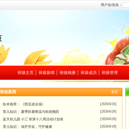
班
班级主页
│
班级新闻
│
班级相册
│
班级成员
│
班级管理
班级新闻
更多
[2026/6/26]
·绘本推荐： 《西瓜游泳场》
[2026/6/26]
·育儿知识： 夏季防暑降温与疾病预防
[2026/6/26]
·蓝天幼儿园 小三 班第十八周活动计划表
[2026/6/18]
·育儿知识： 保护牙齿，守护健康